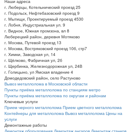
Наши адреса
г. Люберцы, Котельнический проезд 25
г. Подольск, Нефтебазовский проезд 9
г. Мытищи, Проектируемый проезд 4530
г. Лобня, Индустриальная ул. 9
г. Видное, Южная промзона, вл 8
Люберецкий район, деревня Мотяково
г. Москва, Путевой проезд 13
г. Москва, Востряковский проезд 10б, стр7
г. Химки, Заводская ул, 14
г. Щёлково, Фабричная ул, 2б
г. Щербинка, Железнодорожная ул, 24В
г. Голицыно, ул Ямская владение 4
Домодедовский район, село Растуново
Вывоз металлолома в Московской области
Пункты приёма металлолома по станциям метро
Пункты приёма металлолома по округам и районам
Ключевые услуги
Прием черного металлолома
Прием цветного металлолома
Контейнеры для металлолома
Вывоз металлолома
Цены на
услуги
Демонтажные работы
Демонтаж оборудования
Демонтаж ангаров
Демонтаж станков