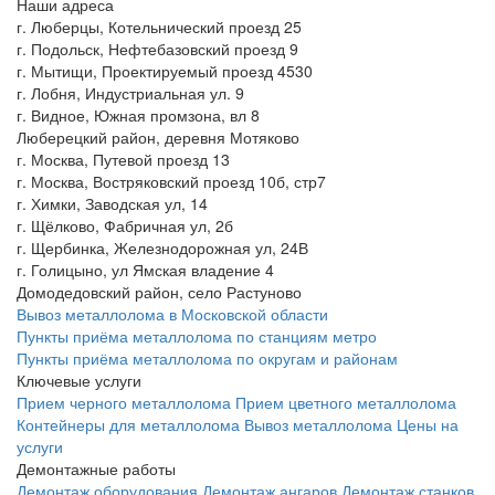
Наши адреса
г. Люберцы, Котельнический проезд 25
г. Подольск, Нефтебазовский проезд 9
г. Мытищи, Проектируемый проезд 4530
г. Лобня, Индустриальная ул. 9
г. Видное, Южная промзона, вл 8
Люберецкий район, деревня Мотяково
г. Москва, Путевой проезд 13
г. Москва, Востряковский проезд 10б, стр7
г. Химки, Заводская ул, 14
г. Щёлково, Фабричная ул, 2б
г. Щербинка, Железнодорожная ул, 24В
г. Голицыно, ул Ямская владение 4
Домодедовский район, село Растуново
Вывоз металлолома в Московской области
Пункты приёма металлолома по станциям метро
Пункты приёма металлолома по округам и районам
Ключевые услуги
Прием черного металлолома
Прием цветного металлолома
Контейнеры для металлолома
Вывоз металлолома
Цены на
услуги
Демонтажные работы
Демонтаж оборудования
Демонтаж ангаров
Демонтаж станков