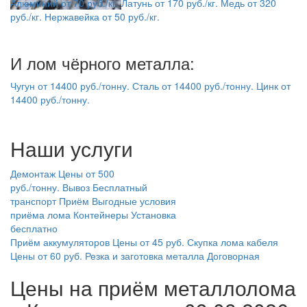
Алюминий
от
70
руб./кг.
Латунь
от
170
руб./кг.
Медь
от
320
руб./кг.
Нержавейка
от
50
руб./кг.
И лом чёрного металла:
Чугун
от
14400
руб./тонну.
Сталь
от
14400
руб./тонну.
Цинк
от
14400
руб./тонну.
Наши услуги
Демонтаж
Цены от 500
руб./тонну.
Вывоз
Бесплатный
транспорт
Приём
Выгодные условия
приёма лома
Контейнеры
Установка
бесплатно
Приём аккумуляторов
Цены от 45 руб.
Скупка лома кабеля
Цены от 60 руб.
Резка и заготовка металла
Договорная
Цены на приём металлолома