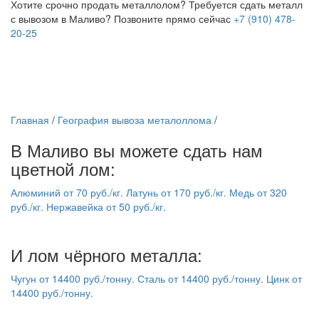
Хотите срочно продать металлолом?
Требуется сдать металл
с вывозом в Маливо?
Позвоните прямо сейчас
+7 (910) 478-
20-25
Главная
/
География вывоза металоллома
/
В Маливо вы можете сдать нам
цветной лом:
Алюминий
от
70
руб./кг.
Латунь
от
170
руб./кг.
Медь
от
320
руб./кг.
Нержавейка
от
50
руб./кг.
И лом чёрного металла:
Чугун
от
14400
руб./тонну.
Сталь
от
14400
руб./тонну.
Цинк
от
14400
руб./тонну.