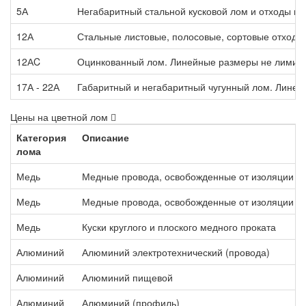
5А
Негабаритный стальной кусковой лом и отходы п
12А
Стальные листовые, полосовые, сортовые отходы,
12АC
Оцинкованный лом. Линейные размеры не лимит
17А - 22А
Габаритный и негабаритный чугунный лом. Лине
Цены на цветной лом
Категория
Описание
лома
Медь
Медные провода, освобожденные от изоляции м
Медь
Медные провода, освобожденные от изоляции т
Медь
Куски круглого и плоского медного проката
Алюминий
Алюминий электротехнический (провода)
Алюминий
Алюминий пищевой
Алюминий
Алюминий (профиль)