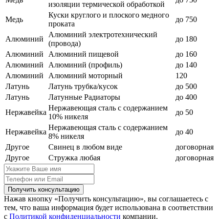
изоляции термической обработкой
Куски круглого и плоского медного
Медь
до 750
проката
Алюминий электротехнический
Алюминий
до 180
(провода)
Алюминий
Алюминий пищевой
до 160
Алюминий
Алюминий (профиль)
до 140
Алюминий
Алюминий моторный
120
Латунь
Латунь трубка/кусок
до 500
Латунь
Латунные Радиаторы
до 400
Нержавеющая сталь с содержанием
Нержавейка
до 50
10% никеля
Нержавеющая сталь с содержанием
Нержавейка
до 40
8% никеля
Другое
Свинец в любом виде
договорная
Другое
Стружка любая
договорная
Получить консультацию
Нажав кнопку «Получить консультацию», вы соглашаетесь с
тем, что ваша информация будет использована в соответствии
с
Политикой конфиденциальности
компании.