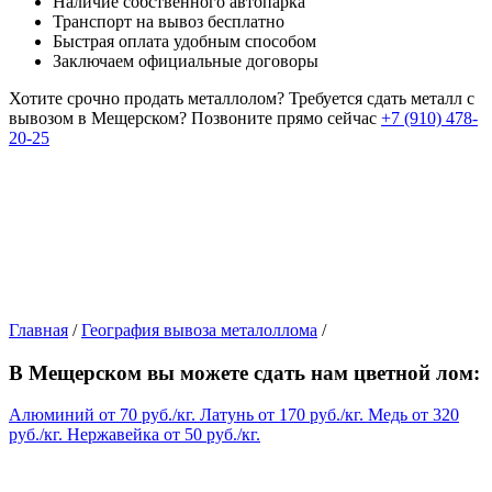
Наличие собственного автопарка
Транспорт на вывоз бесплатно
Быстрая оплата удобным способом
Заключаем официальные договоры
Хотите срочно продать металлолом?
Требуется сдать металл с
вывозом в Мещерском?
Позвоните прямо сейчас
+7 (910) 478-
20-25
Главная
/
География вывоза металоллома
/
В Мещерском вы можете сдать нам цветной лом:
Алюминий
от
70
руб./кг.
Латунь
от
170
руб./кг.
Медь
от
320
руб./кг.
Нержавейка
от
50
руб./кг.