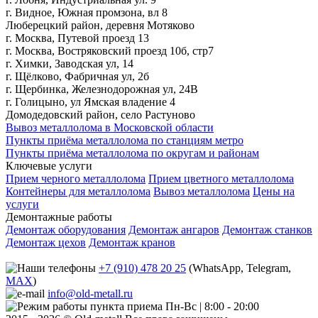
г. Видное, Южная промзона, вл 8
Люберецкий район, деревня Мотяково
г. Москва, Путевой проезд 13
г. Москва, Востряковский проезд 10б, стр7
г. Химки, Заводская ул, 14
г. Щёлково, Фабричная ул, 2б
г. Щербинка, Железнодорожная ул, 24В
г. Голицыно, ул Ямская владение 4
Домодедовский район, село Растуново
Вывоз металлолома в Московской области
Пункты приёма металлолома по станциям метро
Пункты приёма металлолома по округам и районам
Ключевые услуги
Прием черного металлолома
Прием цветного металлолома
Контейнеры для металлолома
Вывоз металлолома
Цены на
услуги
Демонтажные работы
Демонтаж оборудования
Демонтаж ангаров
Демонтаж станков
Демонтаж цехов
Демонтаж кранов
+7 (910) 478 20 25
(WhatsApp, Telegram,
MAX
)
info@old-metall.ru
Пн-Вс | 8:00 - 20:00