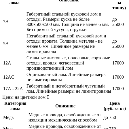
лома
за
тонну)
Габаритный стальной кусковой лом и
отходы. Размеры куска не более
до
3А
800х500х500 мм. Толщина не менее 6 мм.
25000
Без примесей чугуна, стружки
Негабаритный стальной кусковой лом и
отходы проката. Толщина металла - не
до
5А
менее 6 мм. Линейные размеры не
25000
лимитированы
Стальные листовые, полосовые, сортовые
12А
отходы, кровля, легковесный
17000
производственный лом
Оцинкованный лом. Линейные размеры
12АC
17000
не лимитированы
Габаритный и негабаритный чугунный
17А - 22А
17000
лом. Линейные размеры не лимитированы
Цены на цветной лом
Категория
Цена
Описание
лома
(руб. за кг)
Медные провода, освобожденные от
Медь
до 750
изоляции механическим способом
Медные провода, освобожденные от
Медь
до 750