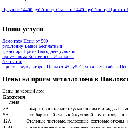
Чугун
от
14400
руб./тонну.
Сталь
от
14400
руб./тонну.
Цинк
от
Наши услуги
Демонтаж
Цены от 500
руб./тонну.
Вывоз
Бесплатный
транспорт
Приём
Выгодные условия
приёма лома
Контейнеры
Установка
бесплатно
Приём аккумуляторов
Цены от 45 руб.
Скупка лома кабеля
Цен
Цены на приём металлолома в Павловско
Цены на чёрный лом
Категория
лома
3А
Габаритный стальной кусковой лом и отходы. Разме
5А
Негабаритный стальной кусковой лом и отходы про
12А
Стальные листовые, полосовые, сортовые отходы,
12АC
Оцинкованный лом. Линейные размеры не лимит