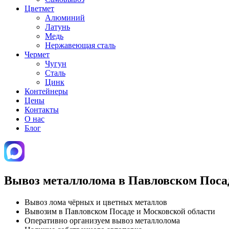
Цветмет
Алюминий
Латунь
Медь
Нержавеющая сталь
Чермет
Чугун
Сталь
Цинк
Контейнеры
Цены
Контакты
О нас
Блог
Вывоз металлолома в Павловском Поса
Вывоз лома чёрных и цветных металлов
Вывозим в Павловском Посаде и Московской области
Оперативно организуем вывоз металлолома