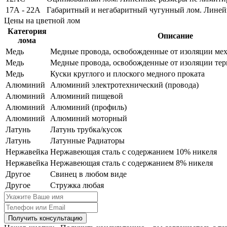
17А - 22А
Габаритный и негабаритный чугунный лом. Лине
Цены на цветной лом
Категория
Описание
лома
Медь
Медные провода, освобожденные от изоляции ме
Медь
Медные провода, освобожденные от изоляции тер
Медь
Куски круглого и плоского медного проката
Алюминий
Алюминий электротехнический (провода)
Алюминий
Алюминий пищевой
Алюминий
Алюминий (профиль)
Алюминий
Алюминий моторный
Латунь
Латунь трубка/кусок
Латунь
Латунные Радиаторы
Нержавейка
Нержавеющая сталь с содержанием 10% никеля
Нержавейка
Нержавеющая сталь с содержанием 8% никеля
Другое
Свинец в любом виде
Другое
Стружка любая
Получить консультацию