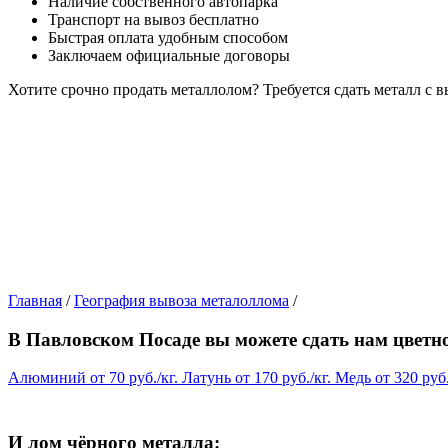
Наличие собственного автопарка
Транспорт на вывоз бесплатно
Быстрая оплата удобным способом
Заключаем официальные договоры
Хотите срочно продать металлолом?
Требуется сдать металл с 
Главная
/
География вывоза металоллома
/
В Павловском Посаде вы можете сдать нам цветн
Алюминий
от
70
руб./кг.
Латунь
от
170
руб./кг.
Медь
от
320
руб.
И лом чёрного металла: