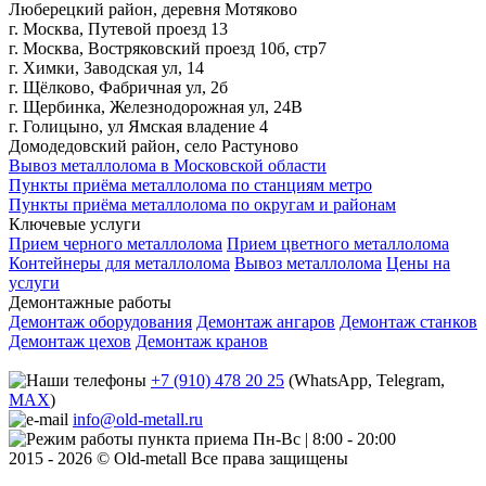
Люберецкий район, деревня Мотяково
г. Москва, Путевой проезд 13
г. Москва, Востряковский проезд 10б, стр7
г. Химки, Заводская ул, 14
г. Щёлково, Фабричная ул, 2б
г. Щербинка, Железнодорожная ул, 24В
г. Голицыно, ул Ямская владение 4
Домодедовский район, село Растуново
Вывоз металлолома в Московской области
Пункты приёма металлолома по станциям метро
Пункты приёма металлолома по округам и районам
Ключевые услуги
Прием черного металлолома
Прием цветного металлолома
Контейнеры для металлолома
Вывоз металлолома
Цены на
услуги
Демонтажные работы
Демонтаж оборудования
Демонтаж ангаров
Демонтаж станков
Демонтаж цехов
Демонтаж кранов
+7 (910) 478 20 25
(WhatsApp, Telegram,
MAX
)
info@old-metall.ru
Пн-Вс | 8:00 - 20:00
2015 - 2026 © Old-metall Все права защищены