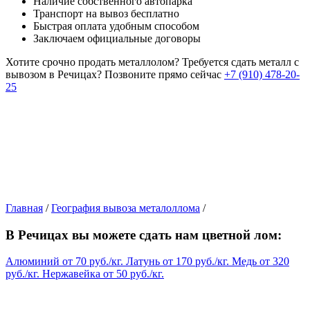
Наличие собственного автопарка
Транспорт на вывоз бесплатно
Быстрая оплата удобным способом
Заключаем официальные договоры
Хотите срочно продать металлолом?
Требуется сдать металл с
вывозом в Речицах?
Позвоните прямо сейчас
+7 (910) 478-20-
25
Главная
/
География вывоза металоллома
/
В Речицах вы можете сдать нам цветной лом:
Алюминий
от
70
руб./кг.
Латунь
от
170
руб./кг.
Медь
от
320
руб./кг.
Нержавейка
от
50
руб./кг.