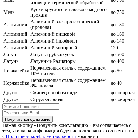
изоляции термической обработкой
Куски круглого и плоского медного
Медь
до 750
проката
Алюминий электротехнический
Алюминий
до 180
(провода)
Алюминий
Алюминий пищевой
до 160
Алюминий
Алюминий (профиль)
до 140
Алюминий
Алюминий моторный
120
Латунь
Латунь трубка/кусок
до 500
Латунь
Латунные Радиаторы
до 400
Нержавеющая сталь с содержанием
Нержавейка
до 50
10% никеля
Нержавеющая сталь с содержанием
Нержавейка
до 40
8% никеля
Другое
Свинец в любом виде
договорная
Другое
Стружка любая
договорная
Получить консультацию
Нажав кнопку «Получить консультацию», вы соглашаетесь с
тем, что ваша информация будет использована в соответствии
с
Политикой конфиденциальности
компании.