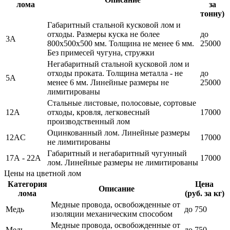
лома
за
тонну)
Габаритный стальной кусковой лом и
отходы. Размеры куска не более
до
3А
800х500х500 мм. Толщина не менее 6 мм.
25000
Без примесей чугуна, стружки
Негабаритный стальной кусковой лом и
отходы проката. Толщина металла - не
до
5А
менее 6 мм. Линейные размеры не
25000
лимитированы
Стальные листовые, полосовые, сортовые
12А
отходы, кровля, легковесный
17000
производственный лом
Оцинкованный лом. Линейные размеры
12АC
17000
не лимитированы
Габаритный и негабаритный чугунный
17А - 22А
17000
лом. Линейные размеры не лимитированы
Цены на цветной лом
Категория
Цена
Описание
лома
(руб. за кг)
Медные провода, освобожденные от
Медь
до 750
изоляции механическим способом
Медные провода, освобожденные от
Медь
до 750