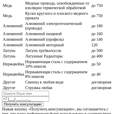
Медные провода, освобожденные от
Медь
до 750
изоляции термической обработкой
Куски круглого и плоского медного
Медь
до 750
проката
Алюминий электротехнический
Алюминий
до 180
(провода)
Алюминий
Алюминий пищевой
до 160
Алюминий
Алюминий (профиль)
до 140
Алюминий
Алюминий моторный
120
Латунь
Латунь трубка/кусок
до 500
Латунь
Латунные Радиаторы
до 400
Нержавеющая сталь с содержанием
Нержавейка
до 50
10% никеля
Нержавеющая сталь с содержанием
Нержавейка
до 40
8% никеля
Другое
Свинец в любом виде
договорная
Другое
Стружка любая
договорная
Получить консультацию
Нажав кнопку «Получить консультацию», вы соглашаетесь с
тем, что ваша информация будет использована в соответствии