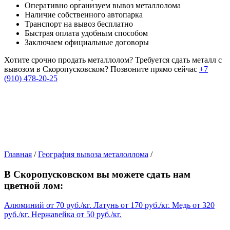
Оперативно организуем вывоз металлолома
Наличие собственного автопарка
Транспорт на вывоз бесплатно
Быстрая оплата удобным способом
Заключаем официальные договоры
Хотите срочно продать металлолом?
Требуется сдать металл с
вывозом в Скоропусковском?
Позвоните прямо сейчас
+7
(910) 478-20-25
Главная
/
География вывоза металоллома
/
В Скоропусковском вы можете сдать нам
цветной лом:
Алюминий
от
70
руб./кг.
Латунь
от
170
руб./кг.
Медь
от
320
руб./кг.
Нержавейка
от
50
руб./кг.