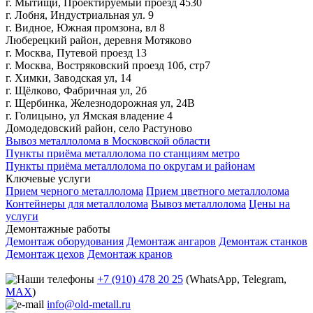
г. Мытищи, Проектируемый проезд 4530
г. Лобня, Индустриальная ул. 9
г. Видное, Южная промзона, вл 8
Люберецкий район, деревня Мотяково
г. Москва, Путевой проезд 13
г. Москва, Востряковский проезд 10б, стр7
г. Химки, Заводская ул, 14
г. Щёлково, Фабричная ул, 2б
г. Щербинка, Железнодорожная ул, 24В
г. Голицыно, ул Ямская владение 4
Домодедовский район, село Растуново
Вывоз металлолома в Московской области
Пункты приёма металлолома по станциям метро
Пункты приёма металлолома по округам и районам
Ключевые услуги
Прием черного металлолома
Прием цветного металлолома
Контейнеры для металлолома
Вывоз металлолома
Цены на
услуги
Демонтажные работы
Демонтаж оборудования
Демонтаж ангаров
Демонтаж станков
Демонтаж цехов
Демонтаж кранов
+7 (910) 478 20 25
(WhatsApp, Telegram,
MAX
)
info@old-metall.ru