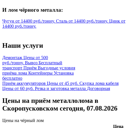
И лом чёрного металла:
Чугун
от
14400
руб./тонну.
Сталь
от
14400
руб./тонну.
Цинк
от
14400
руб./тонну.
Наши услуги
Демонтаж
Цены от 500
руб./тонну.
Вывоз
Бесплатный
транспорт
Приём
Выгодные условия
приёма лома
Контейнеры
Установка
бесплатно
Приём аккумуляторов
Цены от 45 руб.
Скупка лома кабеля
Цены от 60 руб.
Резка и заготовка металла
Договорная
Цены на приём металлолома в
Скоропусковском сегодня, 07.08.2026
Цены на чёрный лом
Цена