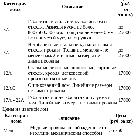
Категория
(руб.
Описание
лома
за
тонну)
Габаритный стальной кусковой лом и
отходы. Размеры куска не более
до
3А
800х500х500 мм. Толщина не менее 6 мм.
25000
Без примесей чугуна, стружки
Негабаритный стальной кусковой лом и
отходы проката. Толщина металла - не
до
5А
менее 6 мм. Линейные размеры не
25000
лимитированы
Стальные листовые, полосовые, сортовые
12А
отходы, кровля, легковесный
17000
производственный лом
Оцинкованный лом. Линейные размеры
12АC
17000
не лимитированы
Габаритный и негабаритный чугунный
17А - 22А
17000
лом. Линейные размеры не лимитированы
Цены на цветной лом
Категория
Цена
Описание
лома
(руб. за кг)
Медные провода, освобожденные от
Медь
до 750
изоляции механическим способом