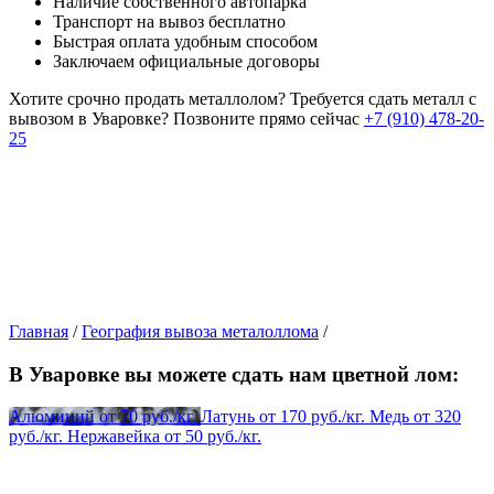
Наличие собственного автопарка
Транспорт на вывоз бесплатно
Быстрая оплата удобным способом
Заключаем официальные договоры
Хотите срочно продать металлолом?
Требуется сдать металл с
вывозом в Уваровке?
Позвоните прямо сейчас
+7 (910) 478-20-
25
Главная
/
География вывоза металоллома
/
В Уваровке вы можете сдать нам цветной лом:
Алюминий
от
70
руб./кг.
Латунь
от
170
руб./кг.
Медь
от
320
руб./кг.
Нержавейка
от
50
руб./кг.