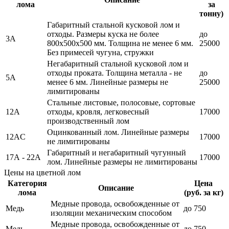
лома
за
тонну)
Габаритный стальной кусковой лом и
отходы. Размеры куска не более
до
3А
800х500х500 мм. Толщина не менее 6 мм.
25000
Без примесей чугуна, стружки
Негабаритный стальной кусковой лом и
отходы проката. Толщина металла - не
до
5А
менее 6 мм. Линейные размеры не
25000
лимитированы
Стальные листовые, полосовые, сортовые
12А
отходы, кровля, легковесный
17000
производственный лом
Оцинкованный лом. Линейные размеры
12АC
17000
не лимитированы
Габаритный и негабаритный чугунный
17А - 22А
17000
лом. Линейные размеры не лимитированы
Цены на цветной лом
Категория
Цена
Описание
лома
(руб. за кг)
Медные провода, освобожденные от
Медь
до 750
изоляции механическим способом
Медные провода, освобожденные от
Медь
до 750