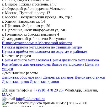
г. Видное, Южная промзона, вл 8
Люберецкий район, деревня Мотяково
г. Москва, Путевой проезд 13
г. Москва, Востряковский проезд 10б, стр7
г. Химки, Заводская ул, 14
г. Щёлково, Фабричная ул, 2б
г. Щербинка, Железнодорожная ул, 24В
г. Голицыно, ул Ямская владение 4
Домодедовский район, село Растуново
Вывоз металлолома в Московской области
Пункты приёма металлолома по станциям метро
Пункты приёма металлолома по округам и районам
Ключевые услуги
Прием черного металлолома
Прием цветного металлолома
Контейнеры для металлолома
Вывоз металлолома
Цены на
услуги
Демонтажные работы
Демонтаж оборудования
Демонтаж ангаров
Демонтаж станков
Демонтаж цехов
Демонтаж кранов
+7 (910) 478 20 25
(WhatsApp, Telegram,
MAX
)
info@old-metall.ru
Пн-Вс | 8:00 - 20:00