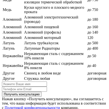
изоляции термической обработкой
Куски круглого и плоского медного
Медь
до 750
проката
Алюминий электротехнический
Алюминий
до 180
(провода)
Алюминий
Алюминий пищевой
до 160
Алюминий
Алюминий (профиль)
до 140
Алюминий
Алюминий моторный
120
Латунь
Латунь трубка/кусок
до 500
Латунь
Латунные Радиаторы
до 400
Нержавеющая сталь с содержанием
Нержавейка
до 50
10% никеля
Нержавеющая сталь с содержанием
Нержавейка
до 40
8% никеля
Другое
Свинец в любом виде
договорная
Другое
Стружка любая
договорная
Получить консультацию
Нажав кнопку «Получить консультацию», вы соглашаетесь с
тем, что ваша информация будет использована в соответствии
с
Политикой конфиденциальности
компании.