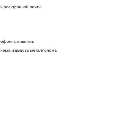
й электронной почты:
елефонные звонки.
риема и вывоза металлолома