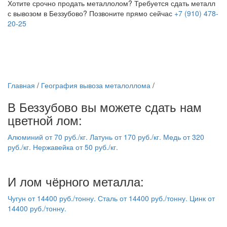
Хотите срочно продать металлолом?
Требуется сдать металл
с вывозом в Беззубово?
Позвоните прямо сейчас
+7 (910) 478-
20-25
Главная
/
География вывоза металоллома
/
В Беззубово вы можете сдать нам
цветной лом:
Алюминий
от
70
руб./кг.
Латунь
от
170
руб./кг.
Медь
от
320
руб./кг.
Нержавейка
от
50
руб./кг.
И лом чёрного металла:
Чугун
от
14400
руб./тонну.
Сталь
от
14400
руб./тонну.
Цинк
от
14400
руб./тонну.