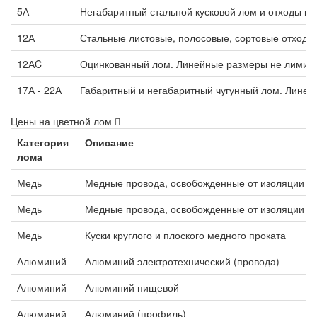
5А
Негабаритный стальной кусковой лом и отходы п
12А
Стальные листовые, полосовые, сортовые отходы,
12АC
Оцинкованный лом. Линейные размеры не лимит
17А - 22А
Габаритный и негабаритный чугунный лом. Лине
Цены на цветной лом
Категория
Описание
лома
Медь
Медные провода, освобожденные от изоляции м
Медь
Медные провода, освобожденные от изоляции т
Медь
Куски круглого и плоского медного проката
Алюминий
Алюминий электротехнический (провода)
Алюминий
Алюминий пищевой
Алюминий
Алюминий (профиль)