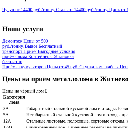
Чугун
от
14400
руб./тонну.
Сталь
от
14400
руб./тонну.
Цинк
от
Наши услуги
Демонтаж
Цены от 500
руб./тонну.
Вывоз
Бесплатный
транспорт
Приём
Выгодные условия
приёма лома
Контейнеры
Установка
бесплатно
Приём аккумуляторов
Цены от 45 руб.
Скупка лома кабеля
Цен
Цены на приём металлолома в Житнево с
Цены на чёрный лом
Категория
лома
3А
Габаритный стальной кусковой лом и отходы. Разме
5А
Негабаритный стальной кусковой лом и отходы про
12А
Стальные листовые, полосовые, сортовые отходы,
12АC
Оцинкованный лом. Линейные размеры не лимит