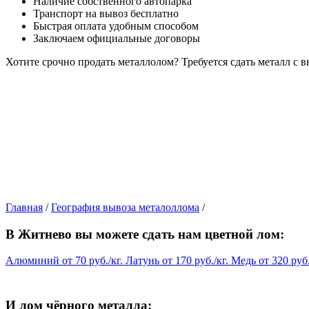
Наличие собственного автопарка
Транспорт на вывоз бесплатно
Быстрая оплата удобным способом
Заключаем официальные договоры
Хотите срочно продать металлолом?
Требуется сдать металл с 
Главная
/
География вывоза металоллома
/
В Житнево вы можете сдать нам цветной лом:
Алюминий
от
70
руб./кг.
Латунь
от
170
руб./кг.
Медь
от
320
руб.
И лом чёрного металла: