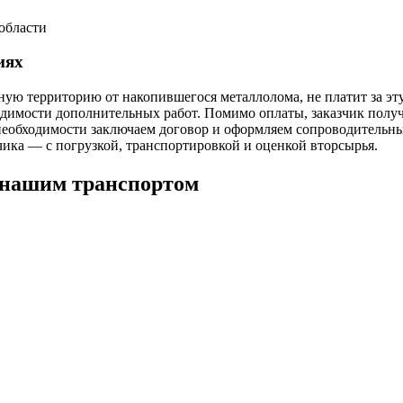
области
иях
ую территорию от накопившегося металлолома, не платит за эту 
ходимости дополнительных работ. Помимо оплаты, заказчик полу
необходимости заключаем договор и оформляем сопроводительн
чика — с погрузкой, транспортировкой и оценкой вторсырья.
 нашим транспортом