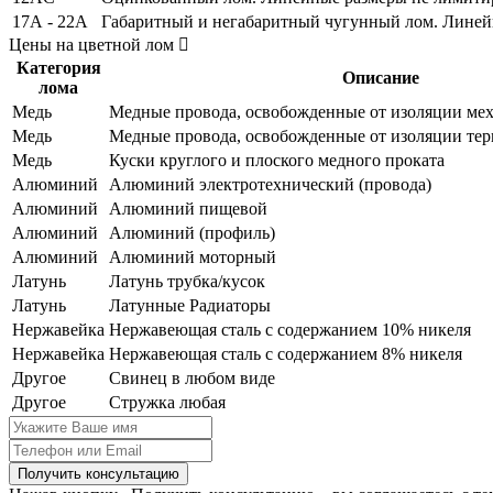
17А - 22А
Габаритный и негабаритный чугунный лом. Лине
Цены на цветной лом
Категория
Описание
лома
Медь
Медные провода, освобожденные от изоляции ме
Медь
Медные провода, освобожденные от изоляции тер
Медь
Куски круглого и плоского медного проката
Алюминий
Алюминий электротехнический (провода)
Алюминий
Алюминий пищевой
Алюминий
Алюминий (профиль)
Алюминий
Алюминий моторный
Латунь
Латунь трубка/кусок
Латунь
Латунные Радиаторы
Нержавейка
Нержавеющая сталь с содержанием 10% никеля
Нержавейка
Нержавеющая сталь с содержанием 8% никеля
Другое
Свинец в любом виде
Другое
Стружка любая
Получить консультацию