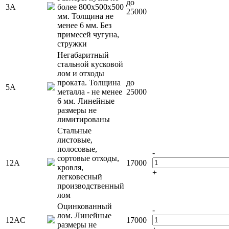
до
3А
более 800х500х500
25000
мм. Толщина не
менее 6 мм. Без
примесей чугуна,
стружки
Негабаритный
стальной кусковой
лом и отходы
проката. Толщина
до
5А
металла - не менее
25000
6 мм. Линейные
размеры не
лимитированы
Стальные
листовые,
полосовые,
-
сортовые отходы,
12А
17000
кровля,
+
легковесный
производственный
лом
Оцинкованный
-
лом. Линейные
12АC
17000
размеры не