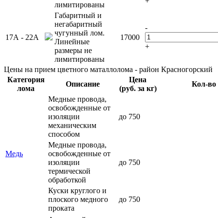
+
лимитированы
Габаритный и
негабаритный
-
чугунный лом.
17А - 22А
17000
Линейные
+
размеры не
лимитированы
Цены на прием цветного маталлолома - район Красногорский
Категория
Цена
Описание
Кол-во
лома
(руб. за кг)
Медные провода,
освобожденные от
изоляции
до 750
механическим
способом
Медные провода,
Медь
освобожденные от
изоляции
до 750
термической
обработкой
Куски круглого и
плоского медного
до 750
проката