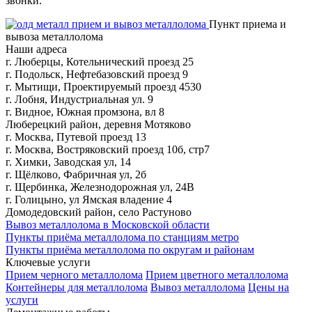
звонки.
Пункт приема и
вывоза металлолома
Наши адреса
г. Люберцы, Котельнический проезд 25
г. Подольск, Нефтебазовский проезд 9
г. Мытищи, Проектируемый проезд 4530
г. Лобня, Индустриальная ул. 9
г. Видное, Южная промзона, вл 8
Люберецкий район, деревня Мотяково
г. Москва, Путевой проезд 13
г. Москва, Востряковский проезд 10б, стр7
г. Химки, Заводская ул, 14
г. Щёлково, Фабричная ул, 2б
г. Щербинка, Железнодорожная ул, 24В
г. Голицыно, ул Ямская владение 4
Домодедовский район, село Растуново
Вывоз металлолома в Московской области
Пункты приёма металлолома по станциям метро
Пункты приёма металлолома по округам и районам
Ключевые услуги
Прием черного металлолома
Прием цветного металлолома
Контейнеры для металлолома
Вывоз металлолома
Цены на
услуги