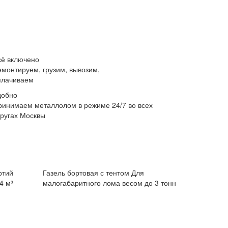
сё включено
емонтируем, грузим, вывозим,
плачиваем
добно
ринимаем металлолом в режиме 24/7 во всех
кругах Москвы
ртий
Газель бортовая с тентом
Для
4 м³
малогабаритного лома весом до 3 тонн