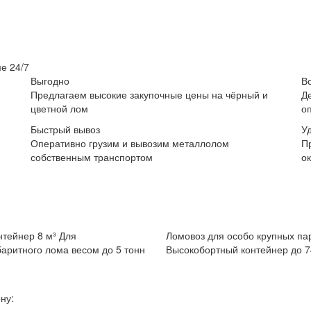
е 24/7
Выгодно
В
Предлагаем высокие закупочные цены на чёрный и
Д
цветной лом
о
Быстрый вывоз
У
Оперативно грузим и вывозим металлолом
П
собственным транспортом
о
нтейнер 8 м³
Для
Ломовоз для особо крупных па
аритного лома весом до 5 тонн
Высокобортный контейнер до 7
ну: