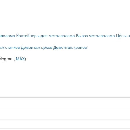
ллолома
Контейнеры для металлолома
Вывоз металлолома
Цены н
аж станков
Демонтаж цехов
Демонтаж кранов
elegram,
MAX
)