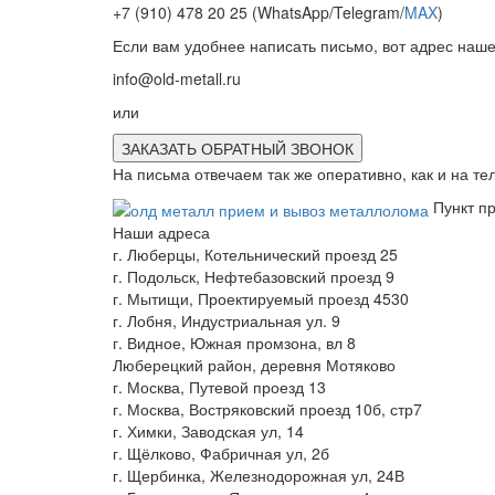
+7 (910) 478 20 25
(WhatsApp/Telegram/
MAX
)
Если вам удобнее написать письмо, вот адрес наше
info@old-metall.ru
или
ЗАКАЗАТЬ ОБРАТНЫЙ ЗВОНОК
На письма отвечаем так же оперативно, как и на т
Пункт п
Наши адреса
г. Люберцы, Котельнический проезд 25
г. Подольск, Нефтебазовский проезд 9
г. Мытищи, Проектируемый проезд 4530
г. Лобня, Индустриальная ул. 9
г. Видное, Южная промзона, вл 8
Люберецкий район, деревня Мотяково
г. Москва, Путевой проезд 13
г. Москва, Востряковский проезд 10б, стр7
г. Химки, Заводская ул, 14
г. Щёлково, Фабричная ул, 2б
г. Щербинка, Железнодорожная ул, 24В