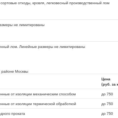
 сортовые отходы, кровля, легковесный производственный лом
азмеры не лимитированы
гунный лом. Линейные размеры не лимитированы
х районе Москвы
Цена
(руб. за 
енные от изоляции механическим способом
до 750
нные от изоляции термической обработкой
до 750
едного проката
до 750