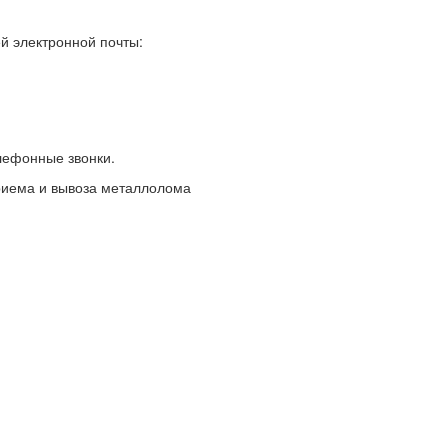
й электронной почты:
елефонные звонки.
риема и вывоза металлолома