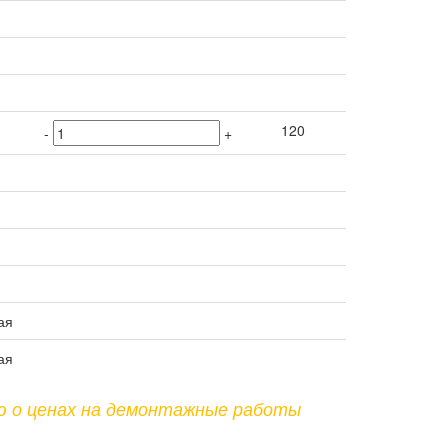
120
-
+
ая
ая
ю о ценах на демонтажные работы