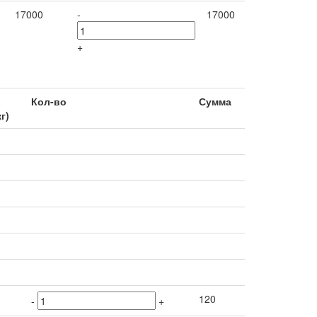
17000
-
17000
+
Кол-во
Сумма
кг)
120
-
+