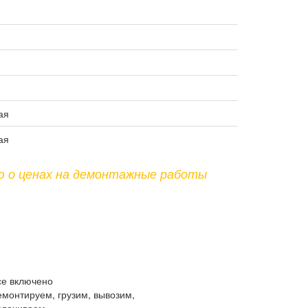
ая
ая
ю о ценах на демонтажные работы
се включено
емонтируем, грузим, вывозим,