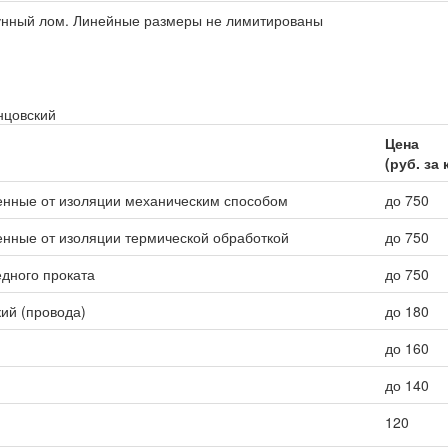
гунный лом. Линейные размеры не лимитированы
нцовский
Цена
(руб. за 
енные от изоляции механическим способом
до 750
нные от изоляции термической обработкой
до 750
едного проката
до 750
ий (провода)
до 180
до 160
до 140
120