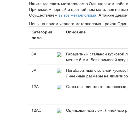
Ищите где сдать металлолом в Одинцовском район
Принимаем черный и цветной лом металлов по вы
Осуществляем
вывоз металлолома
. А так-же демо
Цены на прием черного металлолома - район Один
Категория
Описание
лома
3А
Габаритный стальной кусковой 
менее 6 мм. Без примесей чугун
5А
Негабаритный стальной кусковой
Линейные размеры не лимитир
12А
Стальные листовые, полосовые,
12АC
Оцинкованный лом. Линейные р