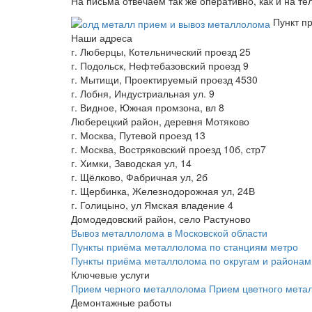
На письма отвечаем так же оперативно, как и на т
Пункт п
Наши адреса
г. Люберцы, Котельнический проезд 25
г. Подольск, Нефтебазовский проезд 9
г. Мытищи, Проектируемый проезд 4530
г. Лобня, Индустриальная ул. 9
г. Видное, Южная промзона, вл 8
Люберецкий район, деревня Мотяково
г. Москва, Путевой проезд 13
г. Москва, Востряковский проезд 10б, стр7
г. Химки, Заводская ул, 14
г. Щёлково, Фабричная ул, 2б
г. Щербинка, Железнодорожная ул, 24В
г. Голицыно, ул Ямская владение 4
Домодедовский район, село Растуново
Вывоз металлолома в Московской области
Пункты приёма металлолома по станциям метро
Пункты приёма металлолома по округам и районам
Ключевые услуги
Прием черного металлолома
Прием цветного мета
Демонтажные работы