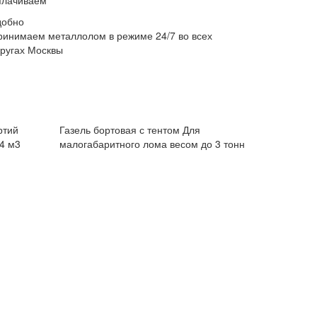
плачиваем
добно
ринимаем металлолом в режиме 24/7 во всех
кругах Москвы
ртий
Газель бортовая с тентом
Для
4 м3
малогабаритного лома весом до 3 тонн