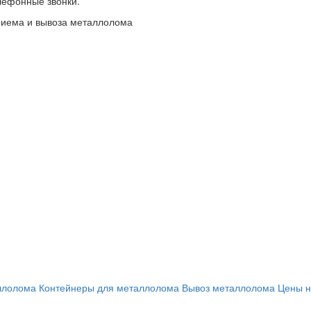
елефонные звонки.
риема и вывоза металлолома
ллолома
Контейнеры для металлолома
Вывоз металлолома
Цены н