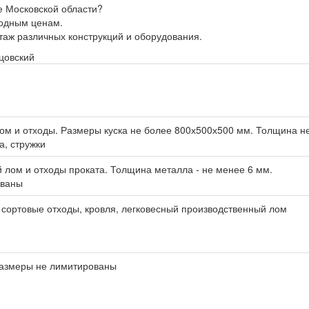
е Московской области?
годным ценам.
нтаж различных конструкций и оборудования.
цовский
лом и отходы. Размеры куска не более 800х500х500 мм. Толщина н
а, стружки
 лом и отходы проката. Толщина металла - не менее 6 мм.
ованы
 сортовые отходы, кровля, легковесный производственный лом
азмеры не лимитированы