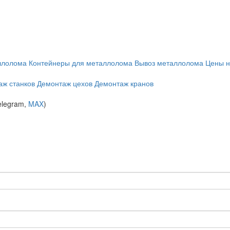
ллолома
Контейнеры для металлолома
Вывоз металлолома
Цены н
аж станков
Демонтаж цехов
Демонтаж кранов
elegram,
MAX
)