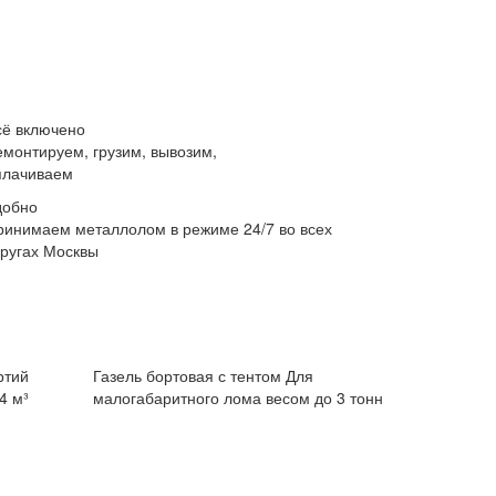
сё включено
емонтируем, грузим, вывозим,
плачиваем
добно
ринимаем металлолом в режиме 24/7 во всех
кругах Москвы
ртий
Газель бортовая с тентом
Для
4 м³
малогабаритного лома весом до 3 тонн