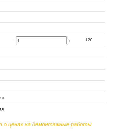
120
-
+
ая
ая
ю о ценах на демонтажные работы