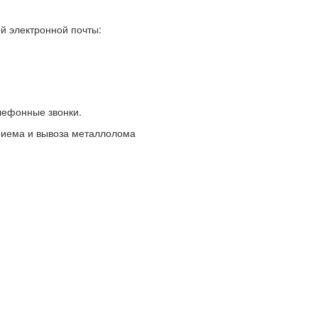
й электронной почты:
елефонные звонки.
риема и вывоза металлолома