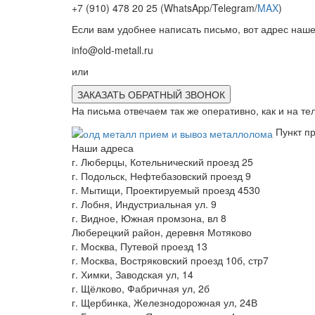
+7 (910) 478 20 25
(WhatsApp/Telegram/
MAX
)
Если вам удобнее написать письмо, вот адрес наше
info@old-metall.ru
или
ЗАКАЗАТЬ ОБРАТНЫЙ ЗВОНОК
На письма отвечаем так же оперативно, как и на т
Пункт п
Наши адреса
г. Люберцы, Котельнический проезд 25
г. Подольск, Нефтебазовский проезд 9
г. Мытищи, Проектируемый проезд 4530
г. Лобня, Индустриальная ул. 9
г. Видное, Южная промзона, вл 8
Люберецкий район, деревня Мотяково
г. Москва, Путевой проезд 13
г. Москва, Востряковский проезд 10б, стр7
г. Химки, Заводская ул, 14
г. Щёлково, Фабричная ул, 2б
г. Щербинка, Железнодорожная ул, 24В