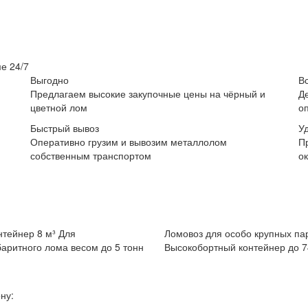
е 24/7
Выгодно
В
Предлагаем высокие закупочные цены на чёрный и
Д
цветной лом
о
Быстрый вывоз
У
Оперативно грузим и вывозим металлолом
П
собственным транспортом
о
нтейнер 8 м³
Для
Ломовоз для особо крупных па
аритного лома весом до 5 тонн
Высокобортный контейнер до 7
ну: