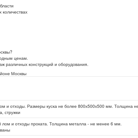
бласти
 количествах
осквы?
годным ценам.
таж различных конструкций и оборудования.
айоне Москвы
лом и отходы. Размеры куска не более 800х500х500 мм. Толщина н
а, стружки
 лом и отходы проката. Толщина металла - не менее 6 мм.
ованы