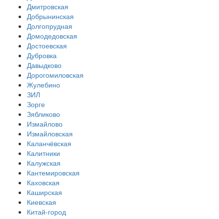
Дмитровская
Добрынинская
Долгопрудная
Домодедовская
Достоевская
Дубровка
Давыдково
Дорогомиловская
Жулебино
ЗИЛ
Зорге
Зябликово
Измайлово
Измайловская
Каланчёвская
Калитники
Калужская
Кантемировская
Каховская
Каширская
Киевская
Китай-город