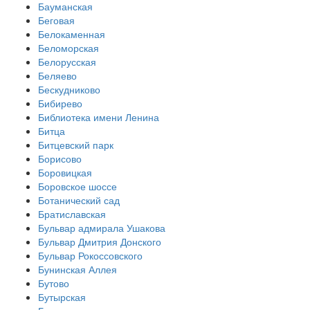
Бауманская
Беговая
Белокаменная
Беломорская
Белорусская
Беляево
Бескудниково
Бибирево
Библиотека имени Ленина
Битца
Битцевский парк
Борисово
Боровицкая
Боровское шоссе
Ботанический сад
Братиславская
Бульвар адмирала Ушакова
Бульвар Дмитрия Донского
Бульвар Рокоссовского
Бунинская Аллея
Бутово
Бутырская