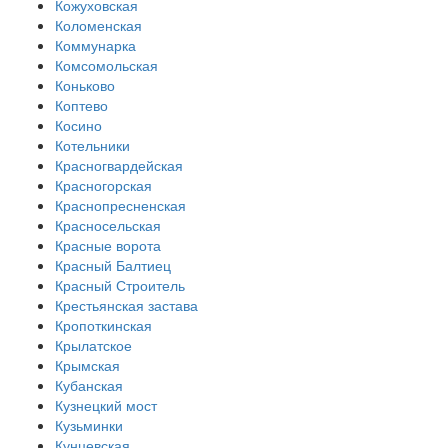
Кожуховская
Коломенская
Коммунарка
Комсомольская
Коньково
Коптево
Косино
Котельники
Красногвардейская
Красногорская
Краснопресненская
Красносельская
Красные ворота
Красный Балтиец
Красный Строитель
Крестьянская застава
Кропоткинская
Крылатское
Крымская
Кубанская
Кузнецкий мост
Кузьминки
Кунцевская