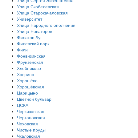
Улица Сергея Эйзенштейна
Улица Скобелевская
Улица Старокачаловская
Университет
Улица Народного ополчения
Улица Новаторов
Филатов Луг
Филевский парк
Фили
Фонвизинская
Фрунзенская
Хлебниково
Ховрино
Хорошёво
Хорошёвская
Царицыно
Цветной бульвар
ЦСКА
Черкизовская
Чертановская
Чеховская
Чистые пруды
Чкаловская