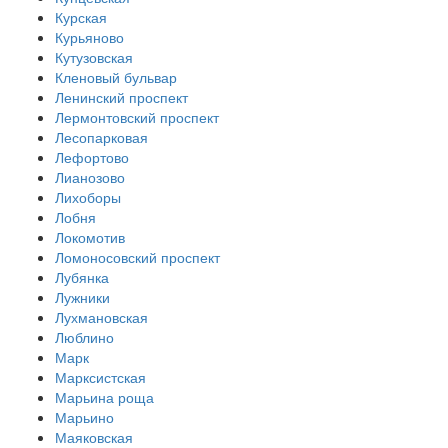
Курская
Курьяново
Кутузовская
Кленовый бульвар
Ленинский проспект
Лермонтовский проспект
Лесопарковая
Лефортово
Лианозово
Лихоборы
Лобня
Локомотив
Ломоносовский проспект
Лубянка
Лужники
Лухмановская
Люблино
Марк
Марксистская
Марьина роща
Марьино
Маяковская