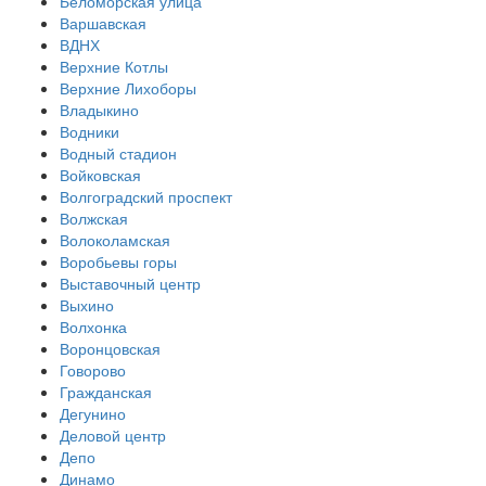
Беломорская улица
Варшавская
ВДНХ
Верхние Котлы
Верхние Лихоборы
Владыкино
Водники
Водный стадион
Войковская
Волгоградский проспект
Волжская
Волоколамская
Воробьевы горы
Выставочный центр
Выхино
Волхонка
Воронцовская
Говорово
Гражданская
Дегунино
Деловой центр
Депо
Динамо