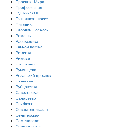
Проспект Мира
Профсоюзная
Пушкинская
Пятницкое шоссе
Плющиха
Рабочий Посёлок
Раменки
Рассказовка
Речной вокзал
Рижская
Римская
Ростокино
Румянцево
Рязанский проспект
Ржевская
Рубцовская
Савеловская
Саларьево
Свиблово
Севастопольская
Селигерская
Семеновская
Серпуховская