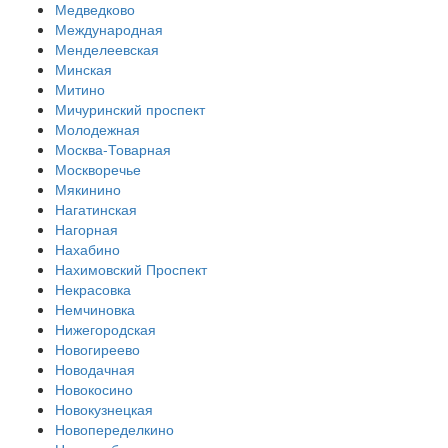
Медведково
Международная
Менделеевская
Минская
Митино
Мичуринский проспект
Молодежная
Москва-Товарная
Москворечье
Мякинино
Нагатинская
Нагорная
Нахабино
Нахимовский Проспект
Некрасовка
Немчиновка
Нижегородская
Новогиреево
Новодачная
Новокосино
Новокузнецкая
Новопеределкино