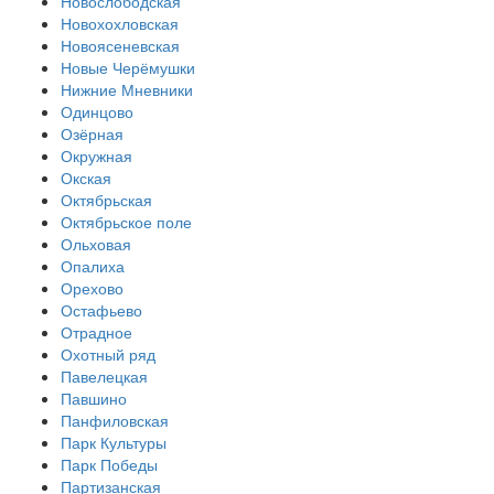
Новослободская
Новохохловская
Новоясеневская
Новые Черёмушки
Нижние Мневники
Одинцово
Озёрная
Окружная
Окская
Октябрьская
Октябрьское поле
Ольховая
Опалиха
Орехово
Остафьево
Отрадное
Охотный ряд
Павелецкая
Павшино
Панфиловская
Парк Культуры
Парк Победы
Партизанская