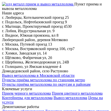
Пункт приема и
вывоза металлолома
Наши адреса
г. Люберцы, Котельнический проезд 25
г. Подольск, Нефтебазовский проезд 9
г. Мытищи, Проектируемый проезд 4530
г. Лобня, Индустриальная ул. 9
г. Видное, Южная промзона, вл 8
Люберецкий район, деревня Мотяково
г. Москва, Путевой проезд 13
г. Москва, Востряковский проезд 10б, стр7
г. Химки, Заводская ул, 14
г. Щёлково, Фабричная ул, 2б
г. Щербинка, Железнодорожная ул, 24В
г. Голицыно, ул Ямская владение 4
Домодедовский район, село Растуново
Вывоз металлолома в Московской области
Пункты приёма металлолома по станциям метро
Пункты приёма металлолома по округам и районам
Ключевые услуги
Прием черного металлолома
Прием цветного металлолома
Контейнеры для металлолома
Вывоз металлолома
Цены на
услуги
Демонтажные работы