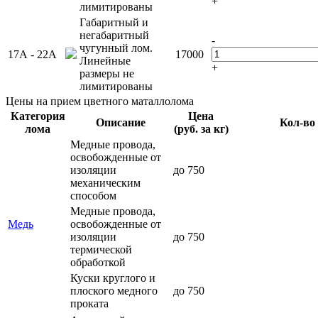
+
лимитированы
Габаритный и
негабаритный
-
чугунный лом.
17А - 22А
17000
Линейные
+
размеры не
лимитированы
Цены на прием цветного маталлолома
Категория
Цена
Описание
Кол-во
лома
(руб. за кг)
Медные провода,
освобожденные от
изоляции
до 750
механическим
способом
Медные провода,
Медь
освобожденные от
изоляции
до 750
термической
обработкой
Куски круглого и
плоского медного
до 750
проката