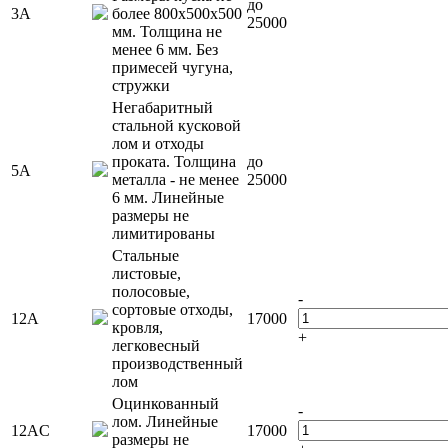
до
3А
более 800х500х500
25000
мм. Толщина не
менее 6 мм. Без
примесей чугуна,
стружки
Негабаритный
стальной кусковой
лом и отходы
проката. Толщина
до
5А
металла - не менее
25000
6 мм. Линейные
размеры не
лимитированы
Стальные
листовые,
полосовые,
-
сортовые отходы,
12А
17000
кровля,
+
легковесный
производственный
лом
Оцинкованный
-
лом. Линейные
12АC
17000
размеры не