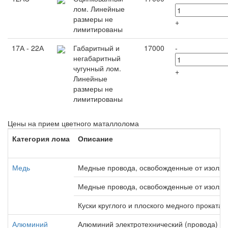
лом. Линейные
размеры не
+
лимитированы
17А - 22А
Габаритный и
17000
-
негабаритный
чугунный лом.
+
Линейные
размеры не
лимитированы
Цены на прием цветного маталлолома
Категория лома
Описание
Медь
Медные провода, освобожденные от изоля
Медные провода, освобожденные от изоляц
Куски круглого и плоского медного проката
Алюминий
Алюминий электротехнический (провода)