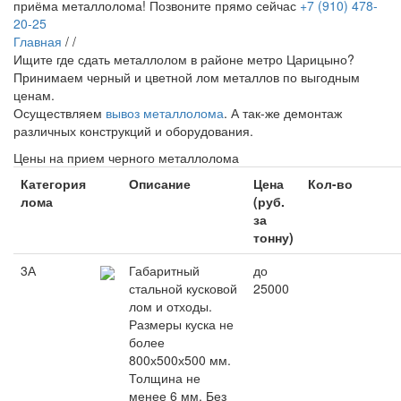
приёма металлолома!
Позвоните прямо сейчас
+7 (910) 478-
20-25
Главная
/
/
Ищите где сдать металлолом в районе метро Царицыно?
Принимаем черный и цветной лом металлов по выгодным
ценам.
Осуществляем
вывоз металлолома
. А так-же демонтаж
различных конструкций и оборудования.
Цены на прием черного металлолома
Категория
Описание
Цена
Кол-во
лома
(руб.
за
тонну)
3А
Габаритный
до
стальной кусковой
25000
лом и отходы.
Размеры куска не
более
800х500х500 мм.
Толщина не
менее 6 мм. Без