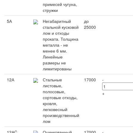
примесей чугуна,
стружки
5А
Негабаритный
до
стальной кусковой
25000
лом и отходы
проката. Толщина
металла - не
менее 6 мм.
Линейные
размеры не
лимитированы
12А
Стальные
17000
-
листовые,
полосовые,
+
сортовые отходы,
кровля,
легковесный
производственный
лом
12АC
Оцинкованный
17000
-