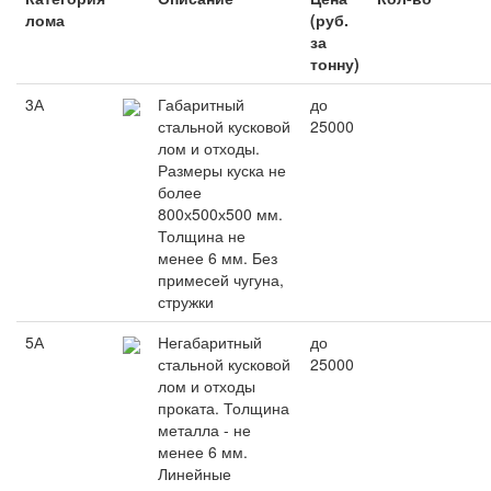
лома
(руб.
за
тонну)
3А
Габаритный
до
стальной кусковой
25000
лом и отходы.
Размеры куска не
более
800х500х500 мм.
Толщина не
менее 6 мм. Без
примесей чугуна,
стружки
5А
Негабаритный
до
стальной кусковой
25000
лом и отходы
проката. Толщина
металла - не
менее 6 мм.
Линейные