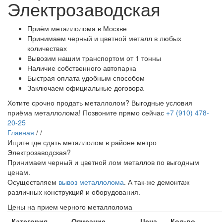
Электрозаводская
Приём металлолома в Москве
Принимаем черный и цветной металл в любых
количествах
Вывозим нашим транспортом от 1 тонны
Наличие собственного автопарка
Быстрая оплата удобным способом
Заключаем официальные договора
Хотите срочно продать металлолом?
Выгодные условия
приёма металлолома!
Позвоните прямо сейчас
+7 (910) 478-
20-25
Главная
/
/
Ищите где сдать металлолом в районе метро
Электрозаводская?
Принимаем черный и цветной лом металлов по выгодным
ценам.
Осуществляем
вывоз металлолома
. А так-же демонтаж
различных конструкций и оборудования.
Цены на прием черного металлолома
Категория
Описание
Цена
Кол-во