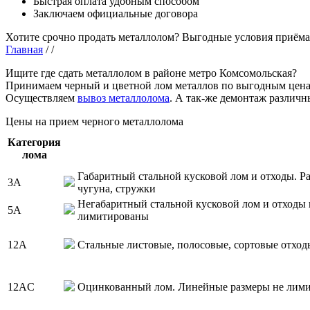
Быстрая оплата удобным способом
Заключаем официальные договора
Хотите срочно продать металлолом?
Выгодные условия приёма
Главная
/
/
Ищите где сдать металлолом в районе метро Комсомольская?
Принимаем черный и цветной лом металлов по выгодным цена
Осуществляем
вывоз металлолома
. А так-же демонтаж различн
Цены на прием черного металлолома
Категория
лома
Габаритный стальной кусковой лом и отходы. Ра
3А
чугуна, стружки
Негабаритный стальной кусковой лом и отходы 
5А
лимитированы
12А
Стальные листовые, полосовые, сортовые отход
12АC
Оцинкованный лом. Линейные размеры не лим