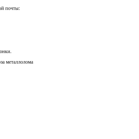
ой почты:
вонки.
за металлолома