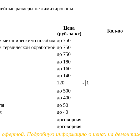
нейные размеры не лимитированы
Цена
Кол-во
(руб. за кг)
и механическим способом
до 750
и термической обработкой
до 750
до 750
до 180
до 160
до 140
120
-
до 500
до 400
ля
до 50
я
до 40
договорная
договорная
ой офертой. Подробную информацию о ценах на демонт