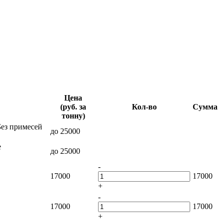
Цена
(руб. за
Кол-во
Сумма
тонну)
Без примесей
до 25000
е
до 25000
-
17000
17000
+
-
17000
17000
+