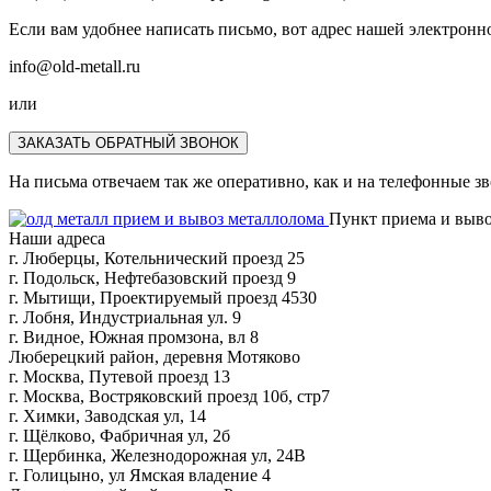
Если вам удобнее написать письмо, вот адрес нашей электронн
info@old-metall.ru
или
ЗАКАЗАТЬ ОБРАТНЫЙ ЗВОНОК
На письма отвечаем так же оперативно, как и на телефонные з
Пункт приема и выво
Наши адреса
г. Люберцы, Котельнический проезд 25
г. Подольск, Нефтебазовский проезд 9
г. Мытищи, Проектируемый проезд 4530
г. Лобня, Индустриальная ул. 9
г. Видное, Южная промзона, вл 8
Люберецкий район, деревня Мотяково
г. Москва, Путевой проезд 13
г. Москва, Востряковский проезд 10б, стр7
г. Химки, Заводская ул, 14
г. Щёлково, Фабричная ул, 2б
г. Щербинка, Железнодорожная ул, 24В
г. Голицыно, ул Ямская владение 4