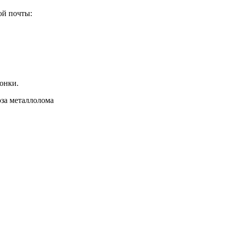
ой почты:
вонки.
за металлолома