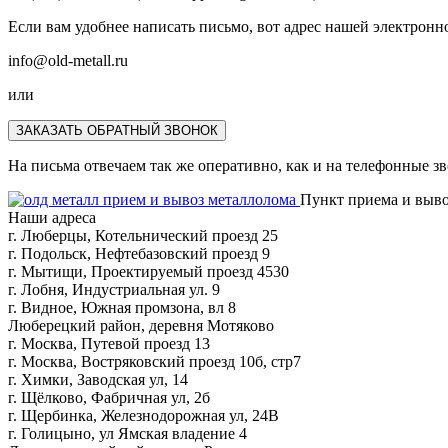
Если вам удобнее написать письмо, вот адрес нашей электронн
info@old-metall.ru
или
ЗАКАЗАТЬ ОБРАТНЫЙ ЗВОНОК
На письма отвечаем так же оперативно, как и на телефонные з
Пункт приема и выво
Наши адреса
г. Люберцы, Котельнический проезд 25
г. Подольск, Нефтебазовский проезд 9
г. Мытищи, Проектируемый проезд 4530
г. Лобня, Индустриальная ул. 9
г. Видное, Южная промзона, вл 8
Люберецкий район, деревня Мотяково
г. Москва, Путевой проезд 13
г. Москва, Востряковский проезд 10б, стр7
г. Химки, Заводская ул, 14
г. Щёлково, Фабричная ул, 2б
г. Щербинка, Железнодорожная ул, 24В
г. Голицыно, ул Ямская владение 4