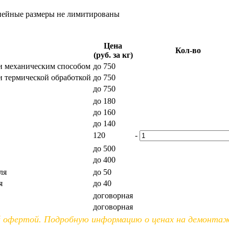
нейные размеры не лимитированы
Цена
Кол-во
(руб. за кг)
и механическим способом
до 750
и термической обработкой
до 750
до 750
до 180
до 160
до 140
120
-
до 500
до 400
ля
до 50
я
до 40
договорная
договорная
ой офертой. Подробную информацию о ценах на демонт