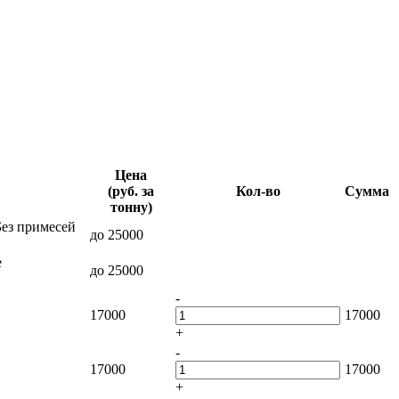
Цена
(руб. за
Кол-во
Сумма
тонну)
Без примесей
до 25000
е
до 25000
-
17000
17000
+
-
17000
17000
+