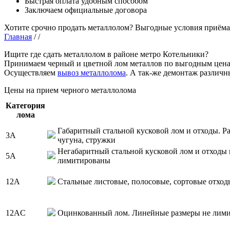
Быстрая оплата удобным способом
Заключаем официальные договора
Хотите срочно продать металлолом?
Выгодные условия приёма
Главная
/
/
Ищите где сдать металлолом в районе метро Котельники?
Принимаем черный и цветной лом металлов по выгодным цена
Осуществляем
вывоз металлолома
. А так-же демонтаж различн
Цены на прием черного металлолома
Категория
лома
Габаритный стальной кусковой лом и отходы. Ра
3А
чугуна, стружки
Негабаритный стальной кусковой лом и отходы 
5А
лимитированы
12А
Стальные листовые, полосовые, сортовые отход
12АC
Оцинкованный лом. Линейные размеры не лим