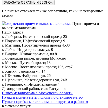
ЗАКАЗАТЬ ОБРАТНЫЙ ЗВОНОК
На письма отвечаем так же оперативно, как и на телефонные
звонки.
Пункт приема и
вывоза металлолома
Наши адреса
г. Люберцы, Котельнический проезд 25
г. Подольск, Нефтебазовский проезд 9
г. Мытищи, Проектируемый проезд 4530
г. Лобня, Индустриальная ул. 9
г. Видное, Южная промзона, вл 8
Люберецкий район, деревня Мотяково
г. Москва, Путевой проезд 13
г. Москва, Востряковский проезд 10б, стр7
г. Химки, Заводская ул, 14
г. Щёлково, Фабричная ул, 2б
г. Щербинка, Железнодорожная ул, 24В
г. Голицыно, ул Ямская владение 4
Домодедовский район, село Растуново
Вывоз металлолома в Московской области
Пункты приёма металлолома по станциям метро
Пункты приёма металлолома по округам и районам
Ключевые услуги