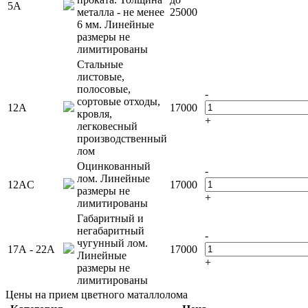
5А
металла - не менее
25000
6 мм. Линейные
размеры не
лимитированы
Стальные
листовые,
полосовые,
-
сортовые отходы,
12А
17000
кровля,
+
легковесный
производственный
лом
Оцинкованный
-
лом. Линейные
12АC
17000
размеры не
+
лимитированы
Габаритный и
негабаритный
-
чугунный лом.
17А - 22А
17000
Линейные
+
размеры не
лимитированы
Цены на прием цветного маталлолома