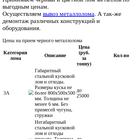
выгодным ценам.
Осуществляем
вывоз металлолома
. А так-же
демонтаж различных конструкций и
оборудования.
Цены на прием черного металлолома
Цена
Категория
(руб.
Описание
Кол-во
лома
за
тонну)
Габаритный
стальной кусковой
лом и отходы.
Размеры куска не
до
3А
более 800х500х500
25000
мм. Толщина не
менее 6 мм. Без
примесей чугуна,
стружки
Негабаритный
стальной кусковой
лом и отходы
проката. Толщина
до