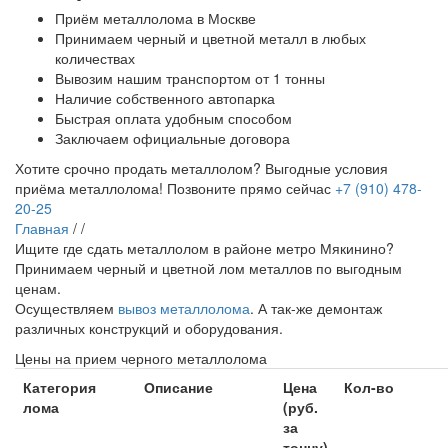
Приём металлолома в Москве
Принимаем черный и цветной металл в любых
количествах
Вывозим нашим транспортом от 1 тонны
Наличие собственного автопарка
Быстрая оплата удобным способом
Заключаем официальные договора
Хотите срочно продать металлолом?
Выгодные условия
приёма металлолома!
Позвоните прямо сейчас
+7 (910) 478-
20-25
Главная
/
/
Ищите где сдать металлолом в районе метро Мякинино?
Принимаем черный и цветной лом металлов по выгодным
ценам.
Осуществляем
вывоз металлолома
. А так-же демонтаж
различных конструкций и оборудования.
Цены на прием черного металлолома
Категория
Описание
Цена
Кол-во
лома
(руб.
за
тонну)