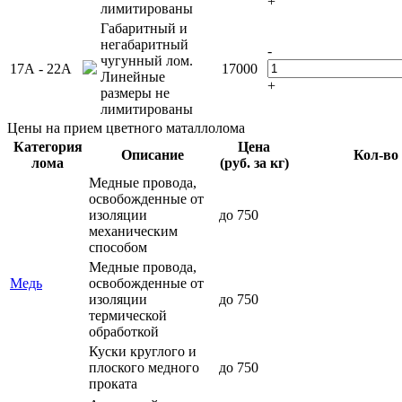
+
лимитированы
Габаритный и
негабаритный
-
чугунный лом.
17А - 22А
17000
Линейные
+
размеры не
лимитированы
Цены на прием цветного маталлолома
Категория
Цена
Описание
Кол-во
лома
(руб. за кг)
Медные провода,
освобожденные от
изоляции
до 750
механическим
способом
Медные провода,
Медь
освобожденные от
изоляции
до 750
термической
обработкой
Куски круглого и
плоского медного
до 750
проката