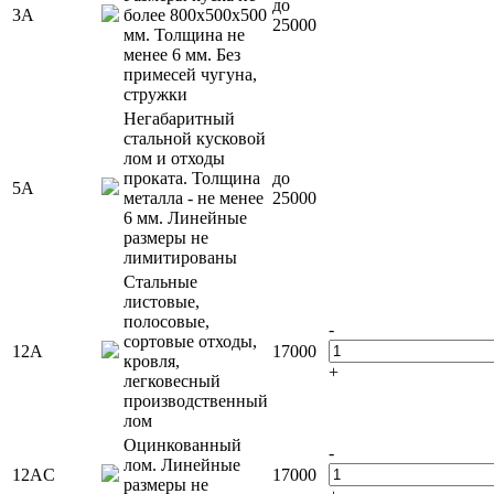
до
3А
более 800х500х500
25000
мм. Толщина не
менее 6 мм. Без
примесей чугуна,
стружки
Негабаритный
стальной кусковой
лом и отходы
проката. Толщина
до
5А
металла - не менее
25000
6 мм. Линейные
размеры не
лимитированы
Стальные
листовые,
полосовые,
-
сортовые отходы,
12А
17000
кровля,
+
легковесный
производственный
лом
Оцинкованный
-
лом. Линейные
12АC
17000
размеры не