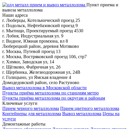
Пункт приема и
вывоза металлолома
Наши адреса
г. Люберцы, Котельнический проезд 25
г. Подольск, Нефтебазовский проезд 9
г. Мытищи, Проектируемый проезд 4530
г. Лобня, Индустриальная ул. 9
г. Видное, Южная промзона, вл 8
Люберецкий район, деревня Мотяково
г. Москва, Путевой проезд 13
г. Москва, Востряковский проезд 10б, стр7
г. Химки, Заводская ул, 14
г. Щёлково, Фабричная ул, 2б
г. Щербинка, Железнодорожная ул, 24В
г. Голицыно, ул Ямская владение 4
Домодедовский район, село Растуново
Вывоз металлолома в Московской области
Пункты приёма металлолома по станциям метро
Пункты приёма металлолома по округам и районам
Ключевые услуги
Прием черного металлолома
Прием цветного металлолома
Контейнеры для металлолома
Вывоз металлолома
Цены на
услуги
Демонтажные работы