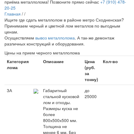
приёма металлолома!
Позвоните прямо сейчас
+7 (910) 478-
20-25
Главная
/
/
Ищите где сдать металлолом в районе метро Сходненская?
Принимаем черный и цветной лом металлов по выгодным
ценам.
Осуществляем
вывоз металлолома
. А так-же демонтаж
различных конструкций и оборудования.
Цены на прием черного металлолома
Категория
Описание
Цена
Кол-во
лома
(руб.
за
тонну)
3А
Габаритный
до
стальной кусковой
25000
лом и отходы.
Размеры куска не
более
800х500х500 мм.
Толщина не
менее 6 мм. Без