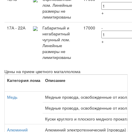
лом. Линейные
размеры не
+
лимитированы
17А - 22А
Габаритный и
17000
-
негабаритный
чугунный лом.
+
Линейные
размеры не
лимитированы
Цены на прием цветного маталлолома
Категория лома
Описание
Медь
Медные провода, освобожденные от изоля
Медные провода, освобожденные от изоляц
Куски круглого и плоского медного проката
Алюминий
Алюминий электротехнический (провода)