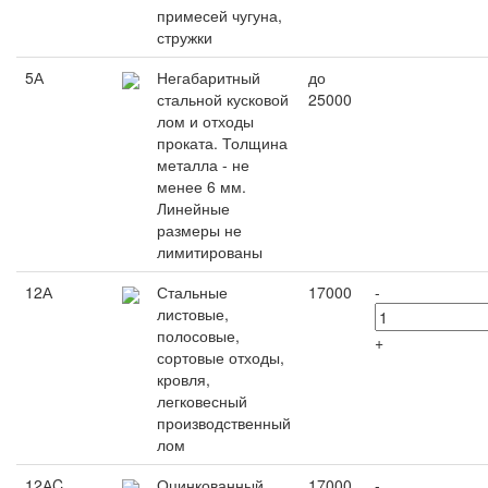
примесей чугуна,
стружки
5А
Негабаритный
до
стальной кусковой
25000
лом и отходы
проката. Толщина
металла - не
менее 6 мм.
Линейные
размеры не
лимитированы
12А
Стальные
17000
-
листовые,
полосовые,
+
сортовые отходы,
кровля,
легковесный
производственный
лом
12АC
Оцинкованный
17000
-